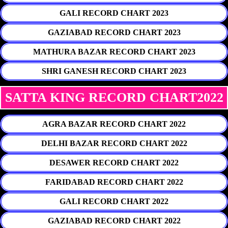
GALI RECORD CHART 2023
GAZIABAD RECORD CHART 2023
MATHURA BAZAR RECORD CHART 2023
SHRI GANESH RECORD CHART 2023
SATTA KING RECORD CHART2022
AGRA BAZAR RECORD CHART 2022
DELHI BAZAR RECORD CHART 2022
DESAWER RECORD CHART 2022
FARIDABAD RECORD CHART 2022
GALI RECORD CHART 2022
GAZIABAD RECORD CHART 2022