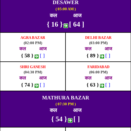
DESAWER
( 05:00 AM )
कल
आज
{ 16 }
[ 64 ]
AGRA BAZAR
DELHI BAZAR
(02:00 PM)
(03:00 PM)
कल
आज
कल
आज
{ 58 }
[
]
{ 89 }
[
]
SHRI GANESH
FARIDABAD
(04:30 PM)
(06:00 PM)
कल
आज
कल
आज
{ 74 }
[
]
{ 63 }
[
]
MATHURA BAZAR
( 07:30 PM )
कल
आज
{ 54 }
[ ]