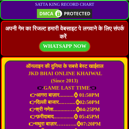
SATTA KING RECORD CHART
अपनी गेम का रिजल्ट हमारी वेबसाइट पे लगवाने के लिए संपर्क
करें
WHATSAPP NOW
ऑनलाइन की दुनिया के सबसे बेस्ट खाईवाल
JKD BHAI ONLINE KHAIWAL
(Since 2013)
👉
GAME LAST TIME
👈
👉आगरा बाज़ार..........⌚️ 01:50PM
👉दिल्ली बाजार....…....⌚02:50PM
👉श्री गणेश...........….⌚04:25PM
👉फ़रीदाबाद..............⌚ 05:45PM
👉मथुरा बाज़ार…….…..⌚07:20PM