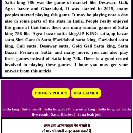
Satta king 786 was the game of market like Desawar, Gali,
Agra bazar and Ghaziabad, It was started in 2015, many
peoples started playing this game. It may be playing now a day
also in some parts of the state in India. People really enjoyed
this game at that time. there are many similar games of Satta
king 786 like Agra bazar satta king,UP KING satta,up bazar
satta,Shri Ganesh Satta,fFaridabad satta king, Gaziabad satta
king, Gali satta, Desawar satta, Gold Gali Satta king, Satta
Bazar, Peshawar Satta, and many more. you can also play
these games instead of Satta king 786. There is a good crowd
involved in playing these games. I hope you may get your
answer from this article.
PRIVACY POLICY
DISCLAIMER
Satta king
|
Satta result
|
Satta king 2024
|
vip satta king
|
Satta king up
|
Satta
live result
|
Satta Khaiwal
|
Satta leak jodi
अगर आप अपना सट्टा गेम चलाते है
तो आप भी अपनी साइट बनवा सकते हैं