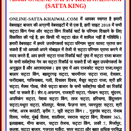
(SATTA KING)
ONLINE-SATTA-KHAIWAL.COM में आपका स्वागत है हमारी
वेबसाइट बाजार की अग्रणी वेबसाइटों में से एक है, हारी साइट 2018 में सभी
सट्टा किंग गेम्स और सट्टा किंग रिकॉर्ड चार्ट के परिणाम दिखाने के लिए
विकसित की गई है, हम किसी भी सट्टा खेल में शामिल नहीं हैं गतिविधि।
हमारी वेबसाइट में हमारे उपयोगकर्ता सट्टा परिणाम सुपर फास्ट प्राप्त कर
सकते हैं जो आपको अपने मोबाइल में तेजी से सट्टा परिणाम प्राप्त करने में
मदद करते हैं, आप हमारे सट्टा राजा रिकॉर्ड चार्ट पृष्ठ में सट्टा राजा बाजार
के सभी सर्वश्रेष्ठ गेम का सट्टा रिकॉर्ड पा सकते हैं जो बहुत उपयोगकर्ता के
अनुकूल है और आरामदायक। इस पृष्ठ में आप राजकोट सट्टा राजा,मथुरा
बाज़ार सट्टा किंग, बहादुरगढ़ सट्टा, चारमीनार सट्टा राजा, देसावर,
फरीदाबाद, गाजियाबाद, गली, दिसावर दिवस, मैसूर सट्टा राजा, श्री हरि
सट्टा, मैक्स गोल्ड, जैसे सट्टा बाजार के सभी सर्वश्रेष्ठ खेलों का रिकॉर्ड
चार्ट पा सकते हैं। शेर-ए-अफगान, राजश्री सट्टा, गोल्डन सट्टा, सुंदरम,
अपस्किंग सट्टा, पेशवा सट्टा किंग, ताज सट्टा, हरियाणा, हिंदुस्तान
सट्टा,मथुरा सट्टा, शोलापुर, चेतक, फैज़ना सत्त, पवनपुत्र सट्टा, श्री
गणेश, अरब काउंटी, ड्रीम 7, यूपी सट्टा किंग। , गुड़गांव सट्टा, पंजाब
दिवस, नर्मदा, मुंबई दिवस, शालीमार, स्वराज सट्टा किंग, दिसावर 365,
इलाहाबाद, मीना बाजार, सट्टा तेजस, सट्टा किंग, लकी 7, मिर्जापुर,
कलश, सट्टा बाजार, गुजरात मार्केट, सुपर सट्टा और बहुत अधिक प्रसिद्ध