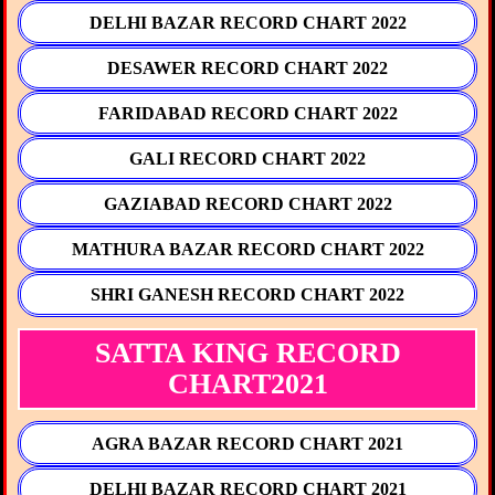
DELHI BAZAR RECORD CHART 2022
DESAWER RECORD CHART 2022
FARIDABAD RECORD CHART 2022
GALI RECORD CHART 2022
GAZIABAD RECORD CHART 2022
MATHURA BAZAR RECORD CHART 2022
SHRI GANESH RECORD CHART 2022
SATTA KING RECORD
CHART2021
AGRA BAZAR RECORD CHART 2021
DELHI BAZAR RECORD CHART 2021