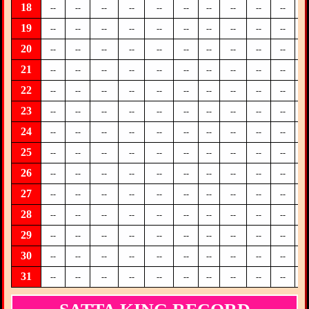
18
--
--
--
--
--
--
--
--
--
--
-
19
--
--
--
--
--
--
--
--
--
--
-
20
--
--
--
--
--
--
--
--
--
--
-
21
--
--
--
--
--
--
--
--
--
--
-
22
--
--
--
--
--
--
--
--
--
--
-
23
--
--
--
--
--
--
--
--
--
--
-
24
--
--
--
--
--
--
--
--
--
--
-
25
--
--
--
--
--
--
--
--
--
--
-
26
--
--
--
--
--
--
--
--
--
--
-
27
--
--
--
--
--
--
--
--
--
--
-
28
--
--
--
--
--
--
--
--
--
--
-
29
--
--
--
--
--
--
--
--
--
--
-
30
--
--
--
--
--
--
--
--
--
--
-
31
--
--
--
--
--
--
--
--
--
--
-