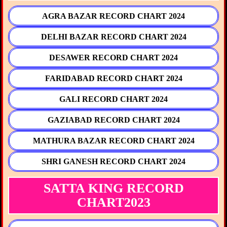
AGRA BAZAR RECORD CHART 2024
DELHI BAZAR RECORD CHART 2024
DESAWER RECORD CHART 2024
FARIDABAD RECORD CHART 2024
GALI RECORD CHART 2024
GAZIABAD RECORD CHART 2024
MATHURA BAZAR RECORD CHART 2024
SHRI GANESH RECORD CHART 2024
SATTA KING RECORD
CHART2023