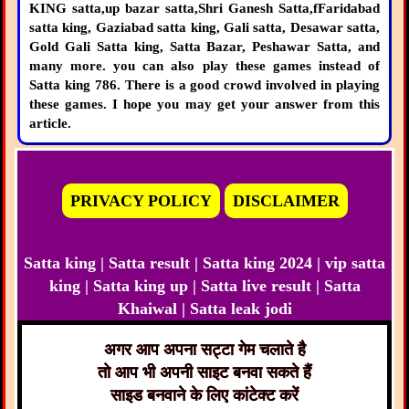
KING satta,up bazar satta,Shri Ganesh Satta,fFaridabad
satta king, Gaziabad satta king, Gali satta, Desawar satta,
Gold Gali Satta king, Satta Bazar, Peshawar Satta, and
many more. you can also play these games instead of
Satta king 786. There is a good crowd involved in playing
these games. I hope you may get your answer from this
article.
PRIVACY POLICY
DISCLAIMER
Satta king
|
Satta result
|
Satta king 2024
|
vip satta
king
|
Satta king up
|
Satta live result
|
Satta
Khaiwal
|
Satta leak jodi
अगर आप अपना सट्टा गेम चलाते है
तो आप भी अपनी साइट बनवा सकते हैं
साइड बनवाने के लिए कांटेक्ट करें