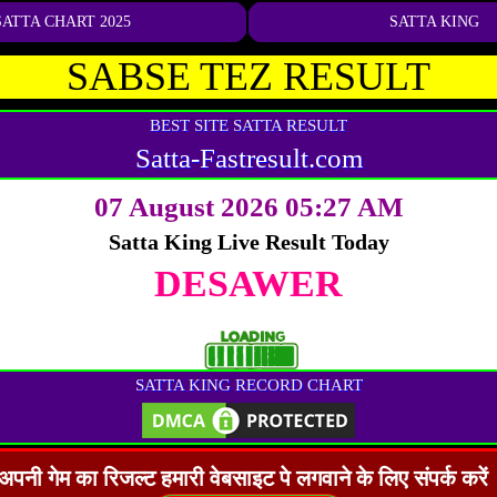
SATTA CHART 2025
SATTA KING
SABSE TEZ RESULT
BEST SITE SATTA RESULT
Satta-Fastresult.com
07 August 2026 05:27 AM
Satta King Live Result Today
DESAWER
SATTA KING RECORD CHART
अपनी गेम का रिजल्ट हमारी वेबसाइट पे लगवाने के लिए संपर्क करे