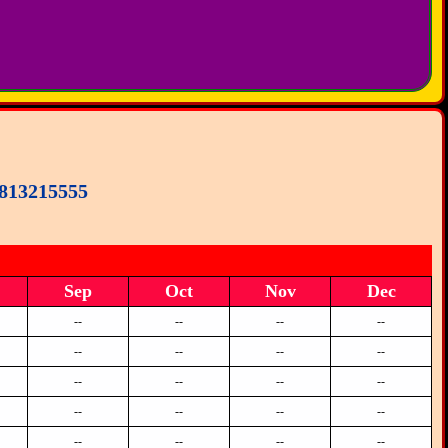
ं 9813215555
Sep
Oct
Nov
Dec
--
--
--
--
--
--
--
--
--
--
--
--
--
--
--
--
--
--
--
--