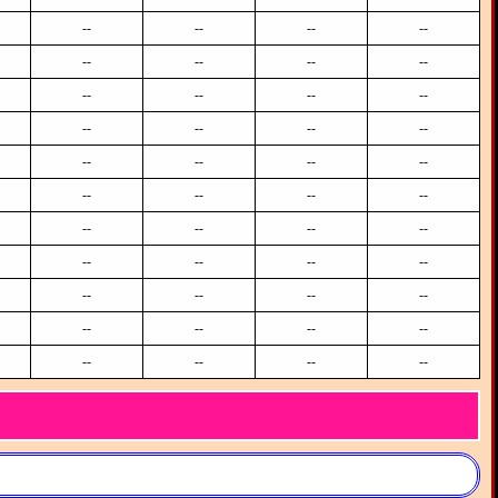
--
--
--
--
--
--
--
--
--
--
--
--
--
--
--
--
--
--
--
--
--
--
--
--
--
--
--
--
--
--
--
--
--
--
--
--
--
--
--
--
--
--
--
--