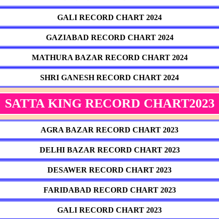
GALI RECORD CHART 2024
GAZIABAD RECORD CHART 2024
MATHURA BAZAR RECORD CHART 2024
SHRI GANESH RECORD CHART 2024
SATTA KING RECORD CHART2023
AGRA BAZAR RECORD CHART 2023
DELHI BAZAR RECORD CHART 2023
DESAWER RECORD CHART 2023
FARIDABAD RECORD CHART 2023
GALI RECORD CHART 2023