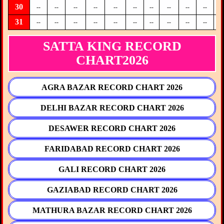
30
--
--
--
--
--
--
--
--
--
--
-
31
--
--
--
--
--
--
--
--
--
--
-
SATTA KING RECORD
CHART2026
AGRA BAZAR RECORD CHART 2026
DELHI BAZAR RECORD CHART 2026
DESAWER RECORD CHART 2026
FARIDABAD RECORD CHART 2026
GALI RECORD CHART 2026
GAZIABAD RECORD CHART 2026
MATHURA BAZAR RECORD CHART 2026