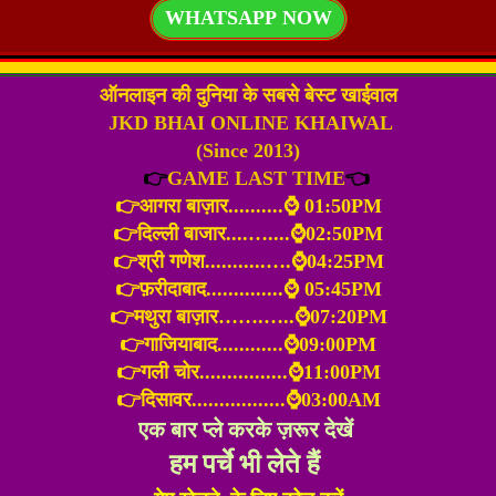
WHATSAPP NOW
ऑनलाइन की दुनिया के सबसे बेस्ट खाईवाल
JKD BHAI ONLINE KHAIWAL
(Since 2013)
👉
GAME LAST TIME
👈
👉आगरा बाज़ार..........⌚️ 01:50PM
👉दिल्ली बाजार....…....⌚02:50PM
👉श्री गणेश...........….⌚04:25PM
👉फ़रीदाबाद..............⌚ 05:45PM
👉मथुरा बाज़ार…….…..⌚07:20PM
👉गाजियाबाद............⌚09:00PM
👉गली चोर................⌚11:00PM
👉दिसावर.................⌚03:00AM
एक बार प्ले करके ज़रूर देखें
हम पर्चे भी लेते हैं