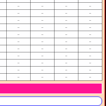
--
--
--
--
--
--
--
--
--
--
--
--
--
--
--
--
--
--
--
--
--
--
--
--
--
--
--
--
--
--
--
--
--
--
--
--
--
--
--
--
--
--
--
--