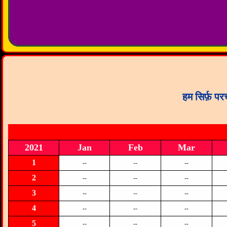
हम सिर्फ़ पर
2021
Jan
Feb
Mar
1
--
--
--
2
--
--
--
3
--
--
--
4
--
--
--
5
--
--
--