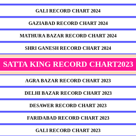
GALI RECORD CHART 2024
GAZIABAD RECORD CHART 2024
MATHURA BAZAR RECORD CHART 2024
SHRI GANESH RECORD CHART 2024
SATTA KING RECORD CHART2023
AGRA BAZAR RECORD CHART 2023
DELHI BAZAR RECORD CHART 2023
DESAWER RECORD CHART 2023
FARIDABAD RECORD CHART 2023
GALI RECORD CHART 2023