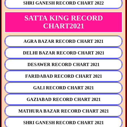
SHRI GANESH RECORD CHART 2022
SATTA KING RECORD
CHART2021
AGRA BAZAR RECORD CHART 2021
DELHI BAZAR RECORD CHART 2021
DESAWER RECORD CHART 2021
FARIDABAD RECORD CHART 2021
GALI RECORD CHART 2021
GAZIABAD RECORD CHART 2021
MATHURA BAZAR RECORD CHART 2021
SHRI GANESH RECORD CHART 2021