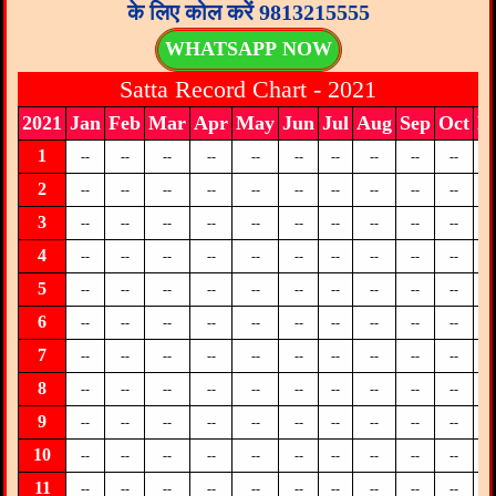
के लिए कोल करें 9813215555
WHATSAPP NOW
Satta Record Chart - 2021
2021
Jan
Feb
Mar
Apr
May
Jun
Jul
Aug
Sep
Oct
N
1
--
--
--
--
--
--
--
--
--
--
-
2
--
--
--
--
--
--
--
--
--
--
-
3
--
--
--
--
--
--
--
--
--
--
-
4
--
--
--
--
--
--
--
--
--
--
-
5
--
--
--
--
--
--
--
--
--
--
-
6
--
--
--
--
--
--
--
--
--
--
-
7
--
--
--
--
--
--
--
--
--
--
-
8
--
--
--
--
--
--
--
--
--
--
-
9
--
--
--
--
--
--
--
--
--
--
-
10
--
--
--
--
--
--
--
--
--
--
-
11
--
--
--
--
--
--
--
--
--
--
-