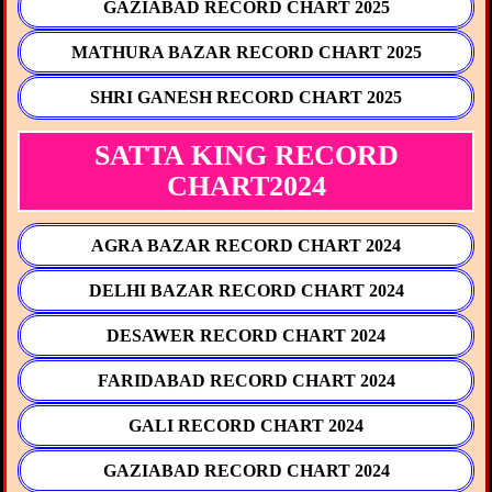
GAZIABAD RECORD CHART 2025
MATHURA BAZAR RECORD CHART 2025
SHRI GANESH RECORD CHART 2025
SATTA KING RECORD
CHART2024
AGRA BAZAR RECORD CHART 2024
DELHI BAZAR RECORD CHART 2024
DESAWER RECORD CHART 2024
FARIDABAD RECORD CHART 2024
GALI RECORD CHART 2024
GAZIABAD RECORD CHART 2024