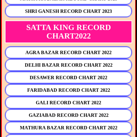
SHRI GANESH RECORD CHART 2023
SATTA KING RECORD
CHART2022
AGRA BAZAR RECORD CHART 2022
DELHI BAZAR RECORD CHART 2022
DESAWER RECORD CHART 2022
FARIDABAD RECORD CHART 2022
GALI RECORD CHART 2022
GAZIABAD RECORD CHART 2022
MATHURA BAZAR RECORD CHART 2022