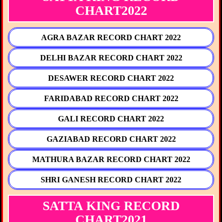
CHART2022
AGRA BAZAR RECORD CHART 2022
DELHI BAZAR RECORD CHART 2022
DESAWER RECORD CHART 2022
FARIDABAD RECORD CHART 2022
GALI RECORD CHART 2022
GAZIABAD RECORD CHART 2022
MATHURA BAZAR RECORD CHART 2022
SHRI GANESH RECORD CHART 2022
SATTA KING RECORD
CHART2021