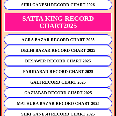
SHRI GANESH RECORD CHART 2026
SATTA KING RECORD
CHART2025
AGRA BAZAR RECORD CHART 2025
DELHI BAZAR RECORD CHART 2025
DESAWER RECORD CHART 2025
FARIDABAD RECORD CHART 2025
GALI RECORD CHART 2025
GAZIABAD RECORD CHART 2025
MATHURA BAZAR RECORD CHART 2025
SHRI GANESH RECORD CHART 2025