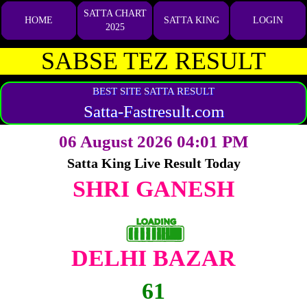
SATTA CHART
HOME
SATTA KING
LOGIN
2025
SABSE TEZ RESULT
BEST SITE SATTA RESULT
Satta-Fastresult.com
06 August 2026 04:01 PM
Satta King Live Result Today
SHRI GANESH
DELHI BAZAR
61