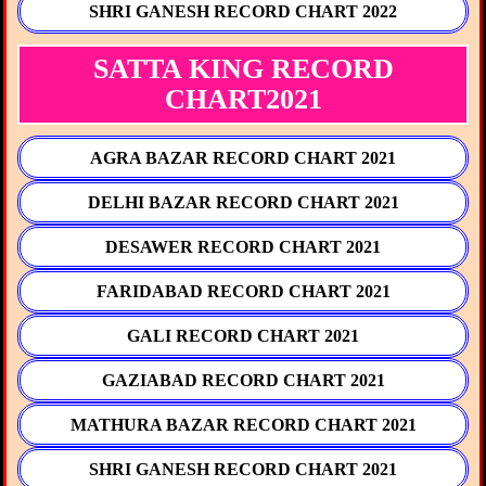
SHRI GANESH RECORD CHART 2022
SATTA KING RECORD
CHART2021
AGRA BAZAR RECORD CHART 2021
DELHI BAZAR RECORD CHART 2021
DESAWER RECORD CHART 2021
FARIDABAD RECORD CHART 2021
GALI RECORD CHART 2021
GAZIABAD RECORD CHART 2021
MATHURA BAZAR RECORD CHART 2021
SHRI GANESH RECORD CHART 2021