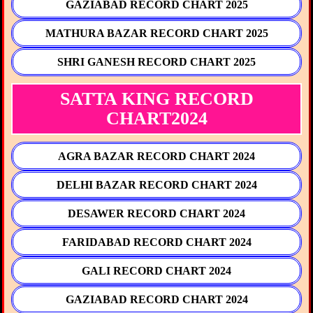
GAZIABAD RECORD CHART 2025
MATHURA BAZAR RECORD CHART 2025
SHRI GANESH RECORD CHART 2025
SATTA KING RECORD
CHART2024
AGRA BAZAR RECORD CHART 2024
DELHI BAZAR RECORD CHART 2024
DESAWER RECORD CHART 2024
FARIDABAD RECORD CHART 2024
GALI RECORD CHART 2024
GAZIABAD RECORD CHART 2024