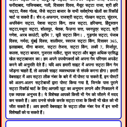
फरीदाबाद, गाजियाबाद, गली, दिसावर दिवस, मैसूर सट्टा राजा, श्री हरि
सट्टा, मैक्स गोल्ड, जैसे सट्टा बाजार के सभी सर्वश्रेष्ठ खेलों का रिकॉर्ड
चार्ट पा सकते हैं। शेर-ए-अफगान, राजश्री सट्टा, गोल्डन सट्टा, सुंदरम,
अपस्किंग सट्टा, पेशवा सट्टा किंग, ताज सट्टा, हरियाणा, हिंदुस्तान
सट्टा,मथुरा सट्टा, शोलापुर, चेतक, फैज़ना सत्त, पवनपुत्र सट्टा, श्री
गणेश, अरब काउंटी, ड्रीम 7, यूपी सट्टा किंग। , गुड़गांव सट्टा, पंजाब
दिवस, नर्मदा, मुंबई दिवस, शालीमार, स्वराज सट्टा किंग, दिसावर 365,
इलाहाबाद, मीना बाजार, सट्टा तेजस, सट्टा किंग, लकी 7, मिर्जापुर,
कलश, सट्टा बाजार, गुजरात मार्केट, सुपर सट्टा और बहुत अधिक प्रसिद्ध
खेल सट्टाबाजार का। हम अपने उपयोगकर्ता को अपना गेम परिणाम अपडेट
करने की अनुमति देते हैं। यदि आप हमारी साइट में अपना सट्टा किंग गेम
जोड़ना चाहते हैं, तो आपको साइट व्यवस्थापक से संपर्क करना होगा। हमारी
वेबसाइट में आप सट्टा लीक नंबर के बारे में भी पोस्ट पा सकते हैं, इन पोस्टों
को अलग-अलग सट्टेबाजों द्वारा पोस्ट किया गया है, जिनके पास पुराने
सट्टा रिकॉर्ड चार्ट के लिए आगामी जूट का अनुमान लगाने और निकालने में
एक व्यापक अनुभव है। ये विशेषज्ञ आपको किसी भी गेम को जीतने में मदद
कर सकते हैं। आप उनसे संपर्क करके सट्टा राजा के किसी भी खेल को भी
जीत सकते हैं। आप हमारी वेबसाइट के सट्टा लीक नंबर पेज में इन सभी
विशेषज्ञों को पा सकते हैं।