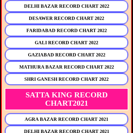
DELHI BAZAR RECORD CHART 2022
DESAWER RECORD CHART 2022
FARIDABAD RECORD CHART 2022
GALI RECORD CHART 2022
GAZIABAD RECORD CHART 2022
MATHURA BAZAR RECORD CHART 2022
SHRI GANESH RECORD CHART 2022
SATTA KING RECORD
CHART2021
AGRA BAZAR RECORD CHART 2021
DELHI BAZAR RECORD CHART 2021