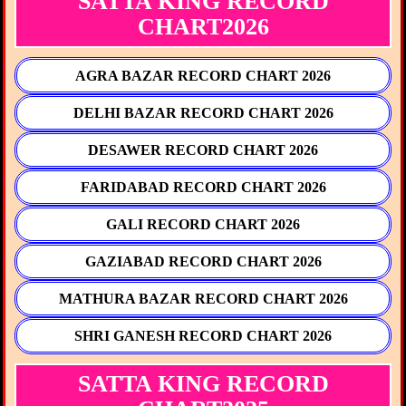
SATTA KING RECORD
CHART2026
AGRA BAZAR RECORD CHART 2026
DELHI BAZAR RECORD CHART 2026
DESAWER RECORD CHART 2026
FARIDABAD RECORD CHART 2026
GALI RECORD CHART 2026
GAZIABAD RECORD CHART 2026
MATHURA BAZAR RECORD CHART 2026
SHRI GANESH RECORD CHART 2026
SATTA KING RECORD